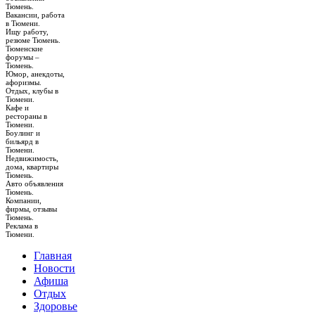
Тюмень.
Вакансии, работа
в Тюмени.
Ищу работу,
резюме Тюмень.
Тюменские
форумы –
Тюмень.
Юмор, анекдоты,
афоризмы.
Отдых, клубы в
Тюмени.
Кафе и
рестораны в
Тюмени.
Боулинг и
бильярд в
Тюмени.
Недвижимость,
дома, квартиры
Тюмень.
Авто объявления
Тюмень.
Компании,
фирмы, отзывы
Тюмень.
Реклама в
Тюмени.
Главная
Новости
Афиша
Отдых
Здоровье