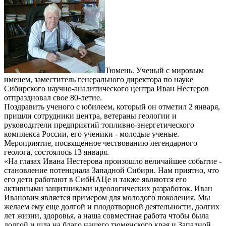
Тюмень. Ученый с мировым
именем, заместитель генерального директора по науке
Сибирского научно-аналитического центра Иван Нестеров
отпраздновал свое 80-летие.
Поздравить ученого с юбилеем, который он отметил 2 января,
пришли сотрудники центра, ветераны геологии и
руководители предприятий топливно-энергетического
комплекса России, его ученики - молодые ученые.
Мероприятие, посвященное чествованию легендарного
геолога, состоялось 13 января.
«На глазах Ивана Нестерова произошло величайшее событие -
становление потенциала Западной Сибири. Нам приятно, что
его дети работают в СибНАЦе и также являются его
активными защитниками идеологических разработок. Иван
Иванович является примером для молодого поколения. Мы
желаем ему еще долгой и плодотворной деятельности, долгих
лет жизни, здоровья, а наша совместная работа чтобы была
долгой и шла на благо нашего тюменского края и Западной