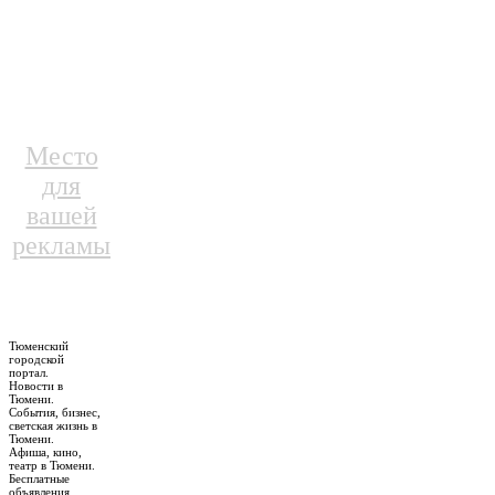
Место
для
вашей
рекламы
Тюменский
городской
портал.
Новости в
Тюмени.
События, бизнес,
светская жизнь в
Тюмени.
Афиша, кино,
театр в Тюмени.
Бесплатные
объявления