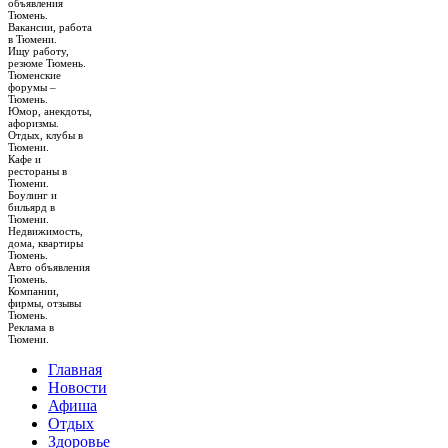
объявления
Тюмень.
Вакансии, работа
в Тюмени.
Ищу работу,
резюме Тюмень.
Тюменские
форумы –
Тюмень.
Юмор, анекдоты,
афоризмы.
Отдых, клубы в
Тюмени.
Кафе и
рестораны в
Тюмени.
Боулинг и
бильярд в
Тюмени.
Недвижимость,
дома, квартиры
Тюмень.
Авто объявления
Тюмень.
Компании,
фирмы, отзывы
Тюмень.
Реклама в
Тюмени.
Главная
Новости
Афиша
Отдых
Здоровье