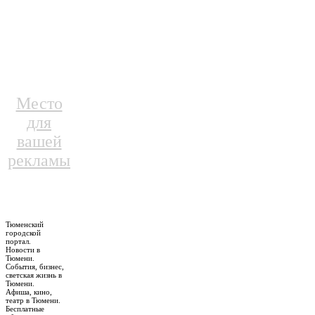
Место
для
вашей
рекламы
Тюменский
городской
портал.
Новости в
Тюмени.
События, бизнес,
светская жизнь в
Тюмени.
Афиша, кино,
театр в Тюмени.
Бесплатные