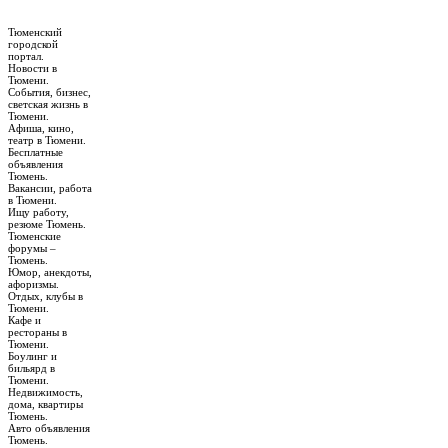
Тюменский
городской
портал.
Новости в
Тюмени.
События, бизнес,
светская жизнь в
Тюмени.
Афиша, кино,
театр в Тюмени.
Бесплатные
объявления
Тюмень.
Вакансии, работа
в Тюмени.
Ищу работу,
резюме Тюмень.
Тюменские
форумы –
Тюмень.
Юмор, анекдоты,
афоризмы.
Отдых, клубы в
Тюмени.
Кафе и
рестораны в
Тюмени.
Боулинг и
бильярд в
Тюмени.
Недвижимость,
дома, квартиры
Тюмень.
Авто объявления
Тюмень.