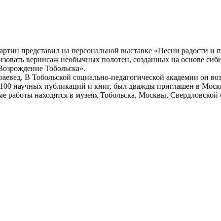
картин представил на персональной выставке «Песни радости и 
овать вернисаж необычных полотен, созданных на основе сиби
Возрождение Тобольска».
аевед. В Тобольской социально-педагогической академии он воз
е 100 научных публикаций и книг, был дважды приглашен в Москв
 работы находятся в музеях Тобольска, Москвы, Свердловской о