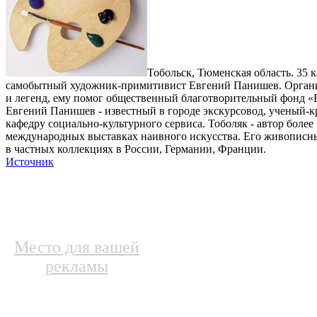
Тобольск, Тюменская область. 35 
самобытный художник-примитивист Евгений Панишев. Организ
и легенд, ему помог общественный благотворительный фонд «
Евгений Панишев - известный в городе экскурсовод, ученый-кр
кафедру социально-культурного сервиса. Тоболяк - автор боле
международных выставках наивного искусства. Его живописные
в частных коллекциях в России, Германии, Франции.
Источник
Место для вашей
рекламы