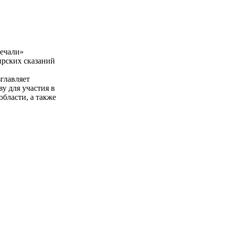
печали»
рских сказаний
главляет
у для участия в
бласти, а также