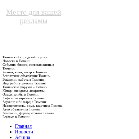
Место для вашей
рекламы
Тюменский городской портал.
Новости в Тюмени.
События, бизнес, светская жизнь в
Тюмени.
Афиша, кино, театр в Тюмени.
Бесплатные объявления Тюмень.
Вакансии, работа в Тюмени.
Ищу работу, резюме Тюмень.
Тюменские форумы – Тюмень.
Юмор, анекдоты, афоризмы.
Отдых, клубы в Тюмени.
Кафе и рестораны в Тюмени.
Боулинг и бильярд в Тюмени.
Недвижимость, дома, квартиры Тюмень.
Авто объявления Тюмень.
Компании, фирмы, отзывы Тюмень.
Реклама в Тюмени.
Главная
Новости
Афиша