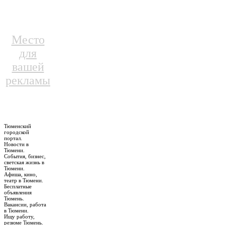
Место
для
вашей
рекламы
Тюменский
городской
портал.
Новости в
Тюмени.
События, бизнес,
светская жизнь в
Тюмени.
Афиша, кино,
театр в Тюмени.
Бесплатные
объявления
Тюмень.
Вакансии, работа
в Тюмени.
Ищу работу,
резюме Тюмень.