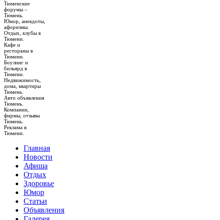
Тюменские
форумы –
Тюмень.
Юмор, анекдоты,
афоризмы.
Отдых, клубы в
Тюмени.
Кафе и
рестораны в
Тюмени.
Боулинг и
бильярд в
Тюмени.
Недвижимость,
дома, квартиры
Тюмень.
Авто объявления
Тюмень.
Компании,
фирмы, отзывы
Тюмень.
Реклама в
Тюмени.
Главная
Новости
Афиша
Отдых
Здоровье
Юмор
Статьи
Объявления
Галерея