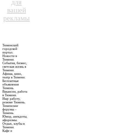
для
вашей
рекламы
Тюменский
городской
портал.
Новости в
Тюмени.
События, бизнес,
светская жизнь в
Тюмени.
Афиша, кино,
театр в Тюмени.
Бесплатные
объявления
Тюмень.
Вакансии, работа
в Тюмени.
Ищу работу,
резюме Тюмень.
Тюменские
форумы –
Тюмень.
Юмор, анекдоты,
афоризмы.
Отдых, клубы в
Тюмени.
Кафе и