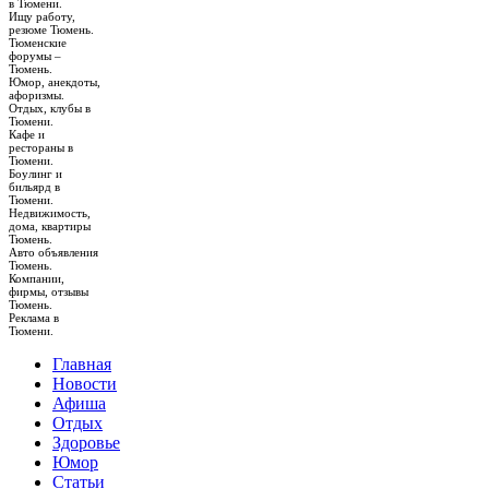
в Тюмени.
Ищу работу,
резюме Тюмень.
Тюменские
форумы –
Тюмень.
Юмор, анекдоты,
афоризмы.
Отдых, клубы в
Тюмени.
Кафе и
рестораны в
Тюмени.
Боулинг и
бильярд в
Тюмени.
Недвижимость,
дома, квартиры
Тюмень.
Авто объявления
Тюмень.
Компании,
фирмы, отзывы
Тюмень.
Реклама в
Тюмени.
Главная
Новости
Афиша
Отдых
Здоровье
Юмор
Статьи