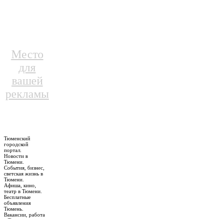
Место
для
вашей
рекламы
Тюменский
городской
портал.
Новости в
Тюмени.
События, бизнес,
светская жизнь в
Тюмени.
Афиша, кино,
театр в Тюмени.
Бесплатные
объявления
Тюмень.
Вакансии, работа