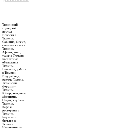
Тюменский
городской
портал.
Новости в
Тюмени.
События, бизнес,
светская жизнь в
Тюмени.
Афиша, кино,
театр в Тюмени.
Бесплатные
объявления
Тюмень.
Вакансии, работа
в Тюмени.
Ищу работу,
резюме Тюмень.
Тюменские
форумы –
Тюмень.
Юмор, анекдоты,
афоризмы.
Отдых, клубы в
Тюмени.
Кафе и
рестораны в
Тюмени.
Боулинг и
бильярд в
Тюмени.
Недвижимость,