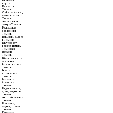
городской
портал.
Новости в
Тюмени.
События, бизнес,
светская жизнь в
Тюмени.
Афиша, кино,
театр в Тюмени.
Бесплатные
объявления
Тюмень.
Вакансии, работа
в Тюмени.
Ищу работу,
резюме Тюмень.
Тюменские
форумы –
Тюмень.
Юмор, анекдоты,
афоризмы.
Отдых, клубы в
Тюмени.
Кафе и
рестораны в
Тюмени.
Боулинг и
бильярд в
Тюмени.
Недвижимость,
дома, квартиры
Тюмень.
Авто объявления
Тюмень.
Компании,
фирмы, отзывы
Тюмень.
Реклама в