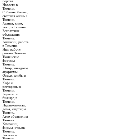
портал.
Новости в
Тюмени.
События, бизнес,
светская жизнь в
Тюмени.
Афиша, кино,
театр в Тюмени.
Бесплатные
объявления
Тюмень.
Вакансии, работа
в Тюмени.
Ищу работу,
резюме Тюмень.
Тюменские
форумы –
Тюмень.
Юмор, анекдоты,
афоризмы.
Отдых, клубы в
Тюмени.
Кафе и
рестораны в
Тюмени.
Боулинг и
бильярд в
Тюмени.
Недвижимость,
дома, квартиры
Тюмень.
Авто объявления
Тюмень.
Компании,
фирмы, отзывы
Тюмень.
Реклама в
Тюмени.