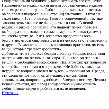
Общественными усилиями удалось отложить его принятие.
Национальная медицинская палата собрала мнения медиков
со всех регионов страны. Работа продолжалась три месяца,
было проанализировано 400 страниц замечаний. В итоге в
закон внесли 109 поправок. Такого в современной практике
законодательства еще не было, - отметил он. - В новой
редакции закона прописано, что пациент имеет право на
выбор врача, но только с согласия медика. Мы выступаем за
то, чтобы детям до 12 лет лекарство предоставлялось
бесплатно, чтобы снизились цены на лекарства от гипертонии
и другое. В законе не осталось вопиющих просчетов, но есть
вещи, которые требуют доработки».
Добавим, что в процессе беседы Леониду Рошалю поступили
десятки записок от тюменских врачей, несколько человек
вышли к свободным микрофонам. При этом хирург попросил
коллег был честными и открытыми. «Не бойтесь, никто за
неудобные вопросы уволен не будет», - пообещал он. Правда,
эти слова не повлияли на ситуацию: записки были
анонимными, вопросы - удобными. Завершая встречу, Леонид
Рошаль отметил, что перед государством нужно ставить
амбициозные задачи и добиваться их исполнения.
Источник