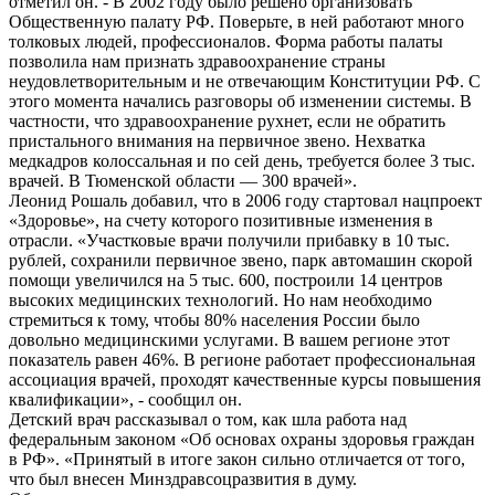
отметил он. - В 2002 году было решено организовать
Общественную палату РФ. Поверьте, в ней работают много
толковых людей, профессионалов. Форма работы палаты
позволила нам признать здравоохранение страны
неудовлетворительным и не отвечающим Конституции РФ. С
этого момента начались разговоры об изменении системы. В
частности, что здравоохранение рухнет, если не обратить
пристального внимания на первичное звено. Нехватка
медкадров колоссальная и по сей день, требуется более 3 тыс.
врачей. В Тюменской области — 300 врачей».
Леонид Рошаль добавил, что в 2006 году стартовал нацпроект
«Здоровье», на счету которого позитивные изменения в
отрасли. «Участковые врачи получили прибавку в 10 тыс.
рублей, сохранили первичное звено, парк автомашин скорой
помощи увеличился на 5 тыс. 600, построили 14 центров
высоких медицинских технологий. Но нам необходимо
стремиться к тому, чтобы 80% населения России было
довольно медицинскими услугами. В вашем регионе этот
показатель равен 46%. В регионе работает профессиональная
ассоциация врачей, проходят качественные курсы повышения
квалификации», - сообщил он.
Детский врач рассказывал о том, как шла работа над
федеральным законом «Об основах охраны здоровья граждан
в РФ». «Принятый в итоге закон сильно отличается от того,
что был внесен Минздравсоцразвития в думу.