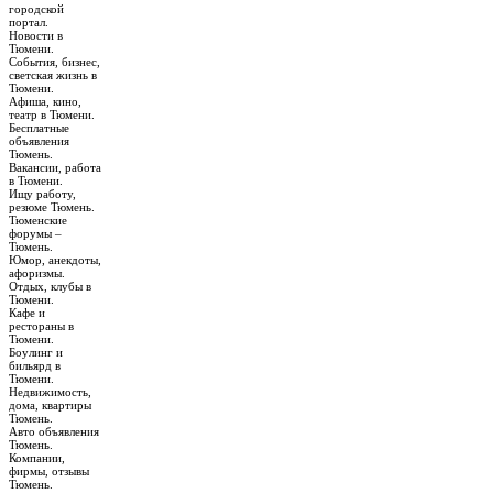
городской
портал.
Новости в
Тюмени.
События, бизнес,
светская жизнь в
Тюмени.
Афиша, кино,
театр в Тюмени.
Бесплатные
объявления
Тюмень.
Вакансии, работа
в Тюмени.
Ищу работу,
резюме Тюмень.
Тюменские
форумы –
Тюмень.
Юмор, анекдоты,
афоризмы.
Отдых, клубы в
Тюмени.
Кафе и
рестораны в
Тюмени.
Боулинг и
бильярд в
Тюмени.
Недвижимость,
дома, квартиры
Тюмень.
Авто объявления
Тюмень.
Компании,
фирмы, отзывы
Тюмень.