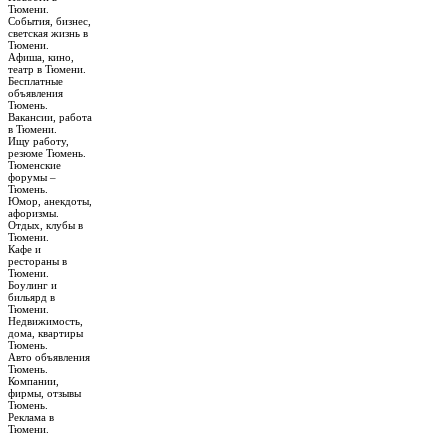
Тюмени.
События, бизнес,
светская жизнь в
Тюмени.
Афиша, кино,
театр в Тюмени.
Бесплатные
объявления
Тюмень.
Вакансии, работа
в Тюмени.
Ищу работу,
резюме Тюмень.
Тюменские
форумы –
Тюмень.
Юмор, анекдоты,
афоризмы.
Отдых, клубы в
Тюмени.
Кафе и
рестораны в
Тюмени.
Боулинг и
бильярд в
Тюмени.
Недвижимость,
дома, квартиры
Тюмень.
Авто объявления
Тюмень.
Компании,
фирмы, отзывы
Тюмень.
Реклама в
Тюмени.