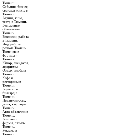
Тюмени.
События, бизнес,
светская жизнь в
Тюмени.
Афиша, кино,
театр в Тюмени.
Бесплатные
объявления
Тюмень.
Вакансии, работа
в Тюмени.
Ищу работу,
резюме Тюмень.
Тюменские
форумы –
Тюмень.
Юмор, анекдоты,
афоризмы.
Отдых, клубы в
Тюмени.
Кафе и
рестораны в
Тюмени.
Боулинг и
бильярд в
Тюмени.
Недвижимость,
дома, квартиры
Тюмень.
Авто объявления
Тюмень.
Компании,
фирмы, отзывы
Тюмень.
Реклама в
Тюмени.