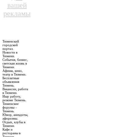
вашей
рекламы
Тюменский
городской
портал.
Новости в
Тюмени.
События, бизнес,
светская жизнь в
Тюмени.
Афиша, кино,
театр в Тюмени.
Бесплатные
объявления
Тюмень.
Вакансии, работа
в Тюмени.
Ищу работу,
резюме Тюмень.
Тюменские
форумы –
Тюмень.
Юмор, анекдоты,
афоризмы.
Отдых, клубы в
Тюмени.
Кафе и
рестораны в
Тюмени.