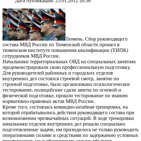
Дата публикации: 25.01.2012 20:36
Тюмень. Сбор руководящего
состава МВД России по Тюменской области прошел в
тюменском институте повышения квалификации (ТИПК)
сотрудников МВД России.
Начальники территориальных ОВД на специальных занятиях
продемонстрировали свою профессиональную подготовку.
Для руководителей районных и городских отделов
внутренних дел состоялся строевой смотр, занятие по
строевой подготовке, было организовано психологическое
тестирование, полицейские сдали зачеты по огневой и
физической подготовке, прошли тестирование по знанию
нормативно-правовых актов МВД России.
Кроме того, состоялась командно-штабная тренировка, на
которой отрабатывались действия руководящего состава при
возникновении чрезвычайных ситуаций. В ходе тренировки
начальники отделов внутренних дел решали специально
подготовленные задачи, им приходилось не только руководить
оперативными силами и средствами по задержанию условных
преступников, но и обеспечивать охрану объектов