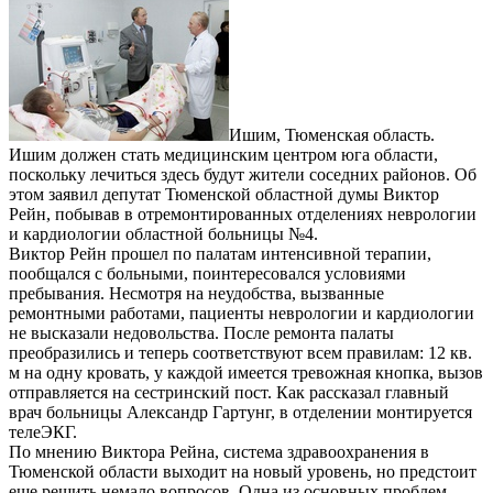
Ишим, Тюменская область.
Ишим должен стать медицинским центром юга области,
поскольку лечиться здесь будут жители соседних районов. Об
этом заявил депутат Тюменской областной думы Виктор
Рейн, побывав в отремонтированных отделениях неврологии
и кардиологии областной больницы №4.
Виктор Рейн прошел по палатам интенсивной терапии,
пообщался с больными, поинтересовался условиями
пребывания. Несмотря на неудобства, вызванные
ремонтными работами, пациенты неврологии и кардиологии
не высказали недовольства. После ремонта палаты
преобразились и теперь соответствуют всем правилам: 12 кв.
м на одну кровать, у каждой имеется тревожная кнопка, вызов
отправляется на сестринский пост. Как рассказал главный
врач больницы Александр Гартунг, в отделении монтируется
телеЭКГ.
По мнению Виктора Рейна, система здравоохранения в
Тюменской области выходит на новый уровень, но предстоит
еще решить немало вопросов. Одна из основных проблем -