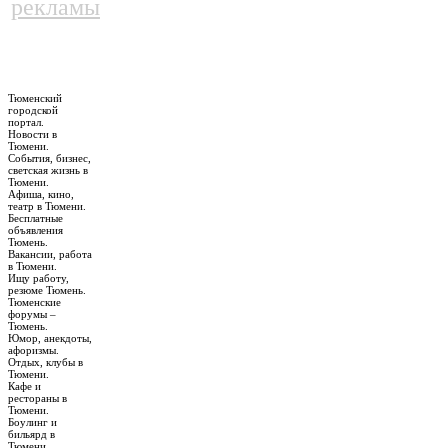
рекламы
Тюменский
городской
портал.
Новости в
Тюмени.
События, бизнес,
светская жизнь в
Тюмени.
Афиша, кино,
театр в Тюмени.
Бесплатные
объявления
Тюмень.
Вакансии, работа
в Тюмени.
Ищу работу,
резюме Тюмень.
Тюменские
форумы –
Тюмень.
Юмор, анекдоты,
афоризмы.
Отдых, клубы в
Тюмени.
Кафе и
рестораны в
Тюмени.
Боулинг и
бильярд в
Тюмени.