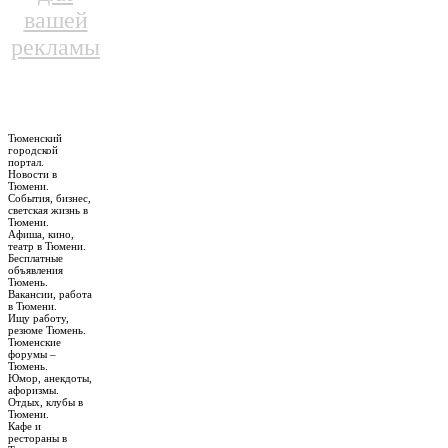
вашей
рекламы
Тюменский
городской
портал.
Новости в
Тюмени.
События, бизнес,
светская жизнь в
Тюмени.
Афиша, кино,
театр в Тюмени.
Бесплатные
объявления
Тюмень.
Вакансии, работа
в Тюмени.
Ищу работу,
резюме Тюмень.
Тюменские
форумы –
Тюмень.
Юмор, анекдоты,
афоризмы.
Отдых, клубы в
Тюмени.
Кафе и
рестораны в