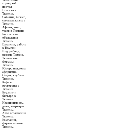
городской
портал.
Новости в
Тюмени.
События, бизнес,
светская жизнь в
Тюмени.
Афиша, кино,
театр в Тюмени.
Бесплатные
объявления
Тюмень.
Вакансии, работа
в Тюмени.
Ищу работу,
резюме Тюмень.
Тюменские
форумы –
Тюмень.
Юмор, анекдоты,
афоризмы.
Отдых, клубы в
Тюмени.
Кафе и
рестораны в
Тюмени.
Боулинг и
бильярд в
Тюмени.
Недвижимость,
дома, квартиры
Тюмень.
Авто объявления
Тюмень.
Компании,
фирмы, отзывы
Тюмень.