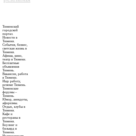
Тюменский
городской
портал.
Новости в
Тюмени.
События, бизнес,
светская жизнь в
Тюмени.
Афиша, кино,
театр в Тюмени.
Бесплатные
объявления
Тюмень.
Вакансии, работа
в Тюмени.
Ищу работу,
резюме Тюмень.
Тюменские
форумы –
Тюмень.
Юмор, анекдоты,
афоризмы.
Отдых, клубы в
Тюмени.
Кафе и
рестораны в
Тюмени.
Боулинг и
бильярд в
Тюмени.
Недвижимость,