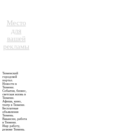
Место
для
вашей
рекламы
Тюменский
городской
портал.
Новости в
Тюмени.
События, бизнес,
светская жизнь в
Тюмени.
Афиша, кино,
театр в Тюмени.
Бесплатные
объявления
Тюмень.
Вакансии, работа
в Тюмени.
Ищу работу,
резюме Тюмень.