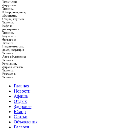
Тюменские
форумы –
Тюмень.
Юмор, анекдоты,
афоризмы.
Отдых, клубы в
Тюмени.
Кафе и
рестораны в
Тюмени.
Боулинг и
бильярд в
Тюмени.
Недвижимость,
дома, квартиры
Тюмень.
Авто объявления
Тюмень.
Компании,
фирмы, отзывы
Тюмень.
Реклама в
Тюмени.
Главная
Новости
Афиша
Отдых
Здоровье
Юмор
Статьи
Объявления
Галерея