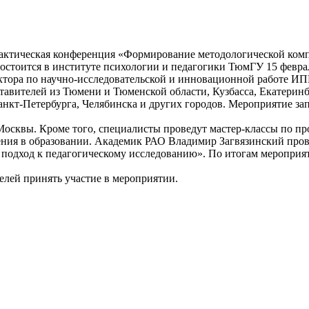
рактическая конференция «Формирование методологической ком
состоится в институте психологии и педагогики ТюмГУ 15 февра
ректора по научно-исследовательской и инновационной работе
ставителей из Тюмени и Тюменской области, Кузбасса, Екатерин
анкт-Петербурга, Челябинска и других городов. Мероприятие за
осквы. Кроме того, специалисты проведут мастер-классы по п
ения в образовании. Академик РАО Владимир Загвязинский пров
подход к педагогическому исследованию». По итогам мероприя
лей принять участие в мероприятии.