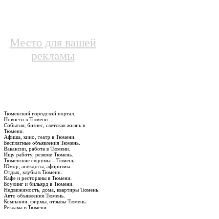
Место для вашей
рекламы
Тюменский городской портал.
Новости в Тюмени.
События, бизнес, светская жизнь в
Тюмени.
Афиша, кино, театр в Тюмени.
Бесплатные объявления Тюмень.
Вакансии, работа в Тюмени.
Ищу работу, резюме Тюмень.
Тюменские форумы – Тюмень.
Юмор, анекдоты, афоризмы.
Отдых, клубы в Тюмени.
Кафе и рестораны в Тюмени.
Боулинг и бильярд в Тюмени.
Недвижимость, дома, квартиры Тюмень.
Авто объявления Тюмень.
Компании, фирмы, отзывы Тюмень.
Реклама в Тюмени.