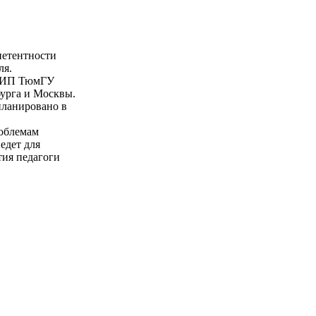
петентности
ля.
 ИПИП ТюмГУ
бурга и Москвы.
планировано в
роблемам
едет для
тия педагоги