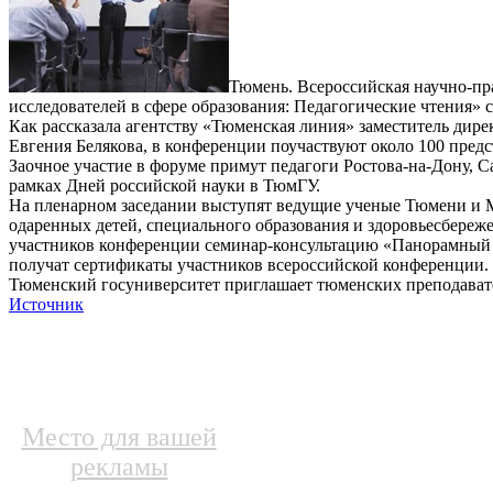
Тюмень. Всероссийская научно-п
исследователей в сфере образования: Педагогические чтения» 
Как рассказала агентству «Тюменская линия» заместитель ди
Евгения Белякова, в конференции поучаствуют около 100 пред
Заочное участие в форуме примут педагоги Ростова-на-Дону, С
рамках Дней российской науки в ТюмГУ.
На пленарном заседании выступят ведущие ученые Тюмени и М
одаренных детей, специального образования и здоровьесбереж
участников конференции семинар-консультацию «Панорамный 
получат сертификаты участников всероссийской конференции.
Тюменский госуниверситет приглашает тюменских преподавате
Источник
Место для вашей
рекламы