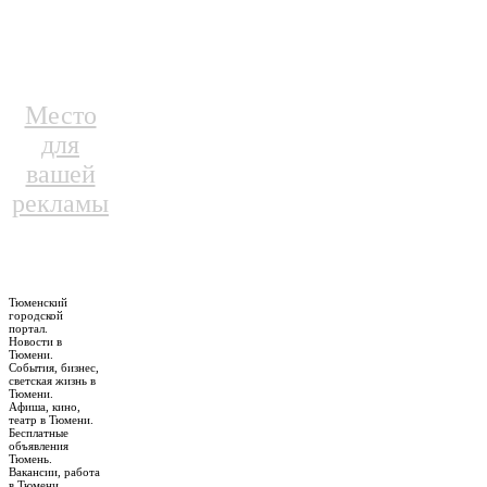
Место
для
вашей
рекламы
Тюменский
городской
портал.
Новости в
Тюмени.
События, бизнес,
светская жизнь в
Тюмени.
Афиша, кино,
театр в Тюмени.
Бесплатные
объявления
Тюмень.
Вакансии, работа
в Тюмени.