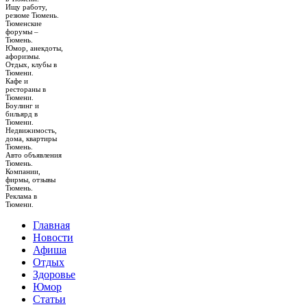
Ищу работу,
резюме Тюмень.
Тюменские
форумы –
Тюмень.
Юмор, анекдоты,
афоризмы.
Отдых, клубы в
Тюмени.
Кафе и
рестораны в
Тюмени.
Боулинг и
бильярд в
Тюмени.
Недвижимость,
дома, квартиры
Тюмень.
Авто объявления
Тюмень.
Компании,
фирмы, отзывы
Тюмень.
Реклама в
Тюмени.
Главная
Новости
Афиша
Отдых
Здоровье
Юмор
Статьи