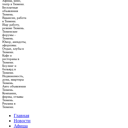
Афиша, кино,
театр в Тюмени.
Бесплатные
объявления
Тюмень.
Вакансии, работа
в Тюмени.
Ищу работу,
резюме Тюмень.
Тюменские
форумы –
Тюмень.
Юмор, анекдоты,
афоризмы.
Отдых, клубы в
Тюмени.
Кафе и
рестораны в
Тюмени.
Боулинг и
бильярд в
Тюмени.
Недвижимость,
дома, квартиры
Тюмень.
Авто объявления
Тюмень.
Компании,
фирмы, отзывы
Тюмень.
Реклама в
Тюмени.
Главная
Новости
Афиша