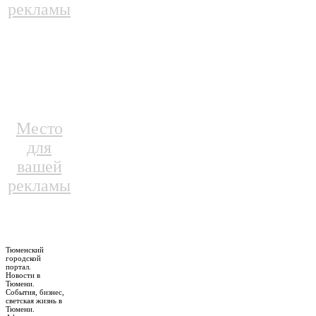
рекламы
Место
для
вашей
рекламы
Тюменский
городской
портал.
Новости в
Тюмени.
События, бизнес,
светская жизнь в
Тюмени.