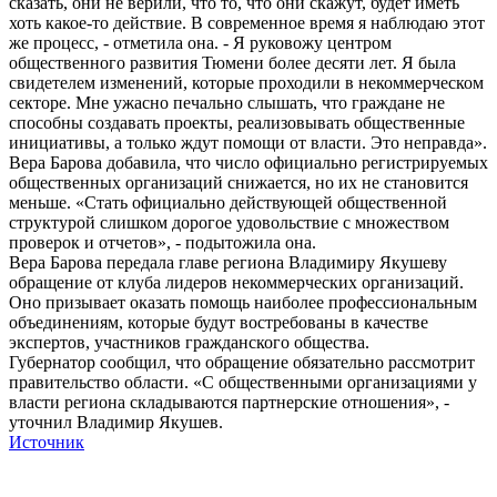
сказать, они не верили, что то, что они скажут, будет иметь
хоть какое-то действие. В современное время я наблюдаю этот
же процесс, - отметила она. - Я руковожу центром
общественного развития Тюмени более десяти лет. Я была
свидетелем изменений, которые проходили в некоммерческом
секторе. Мне ужасно печально слышать, что граждане не
способны создавать проекты, реализовывать общественные
инициативы, а только ждут помощи от власти. Это неправда».
Вера Барова добавила, что число официально регистрируемых
общественных организаций снижается, но их не становится
меньше. «Стать официально действующей общественной
структурой слишком дорогое удовольствие с множеством
проверок и отчетов», - подытожила она.
Вера Барова передала главе региона Владимиру Якушеву
обращение от клуба лидеров некоммерческих организаций.
Оно призывает оказать помощь наиболее профессиональным
объединениям, которые будут востребованы в качестве
экспертов, участников гражданского общества.
Губернатор сообщил, что обращение обязательно рассмотрит
правительство области. «С общественными организациями у
власти региона складываются партнерские отношения», -
уточнил Владимир Якушев.
Источник