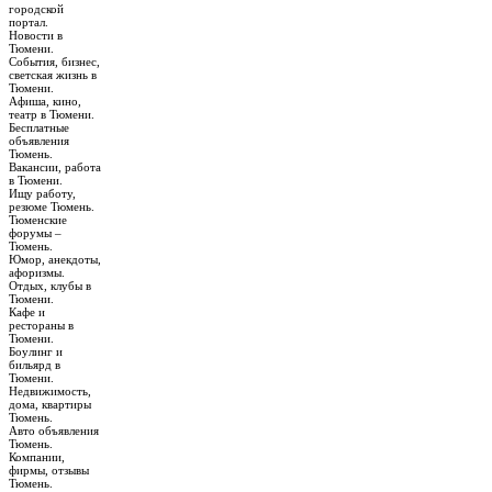
городской
портал.
Новости в
Тюмени.
События, бизнес,
светская жизнь в
Тюмени.
Афиша, кино,
театр в Тюмени.
Бесплатные
объявления
Тюмень.
Вакансии, работа
в Тюмени.
Ищу работу,
резюме Тюмень.
Тюменские
форумы –
Тюмень.
Юмор, анекдоты,
афоризмы.
Отдых, клубы в
Тюмени.
Кафе и
рестораны в
Тюмени.
Боулинг и
бильярд в
Тюмени.
Недвижимость,
дома, квартиры
Тюмень.
Авто объявления
Тюмень.
Компании,
фирмы, отзывы
Тюмень.