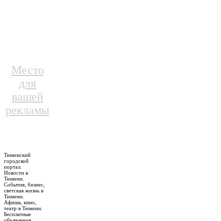
Место
для
вашей
рекламы
Тюменский
городской
портал.
Новости в
Тюмени.
События, бизнес,
светская жизнь в
Тюмени.
Афиша, кино,
театр в Тюмени.
Бесплатные
объявления