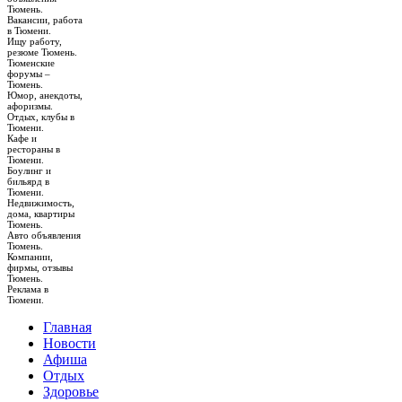
Тюмень.
Вакансии, работа
в Тюмени.
Ищу работу,
резюме Тюмень.
Тюменские
форумы –
Тюмень.
Юмор, анекдоты,
афоризмы.
Отдых, клубы в
Тюмени.
Кафе и
рестораны в
Тюмени.
Боулинг и
бильярд в
Тюмени.
Недвижимость,
дома, квартиры
Тюмень.
Авто объявления
Тюмень.
Компании,
фирмы, отзывы
Тюмень.
Реклама в
Тюмени.
Главная
Новости
Афиша
Отдых
Здоровье