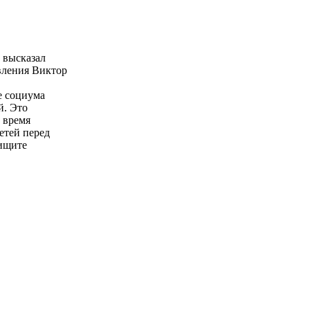
 высказал
вления Виктор
е социума
й. Это
 время
етей перед
 ищите