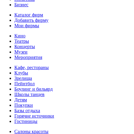
Бизнес
Каталог фирм
Добавить фирму
Мои фирмы
Кино
Театры
Концерты
Музеи
Мероприятия
Кафе, рестораны
Клубы
Зрелища
Пейнтбол
Боулинг и бильярд
Школы танцев
Детям
Покупки
Базы отдыха
Горячие источники
Гостиницы
Салоны красоты