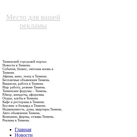
Место для вашей
рекламы
Тюменский городской портал.
Новости в Тюмени.
События, бизнес, светская жизнь в
Тюмени.
Афиша, кино, театр в Тюмени.
Бесплатные объявления Тюмень.
Вакансии, работа в Тюмени.
Ищу работу, резюме Тюмень.
Тюменские форумы – Тюмень.
Юмор, анекдоты, афоризмы.
Отдых, клубы в Тюмени.
Кафе и рестораны в Тюмени.
Боулинг и бильярд в Тюмени.
Недвижимость, дома, квартиры Тюмень.
Авто объявления Тюмень.
Компании, фирмы, отзывы Тюмень.
Реклама в Тюмени.
Главная
Новости