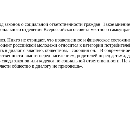
д законов о социальной ответственности граждан. Такое мнение
гионального отделения Всероссийского совета местного самоупра
оз. Никто не отрицает, что нравственное и физическое состояни
цент российской молодежи относится к категории потребителе
ь в диалог с властью, обществом, - сообщил он. - В современное
ственности власти перед населением, родителей перед детьми, д
свода законов или кодекса по социальной ответственности. Не
ласти общество к диалогу не призовешь».