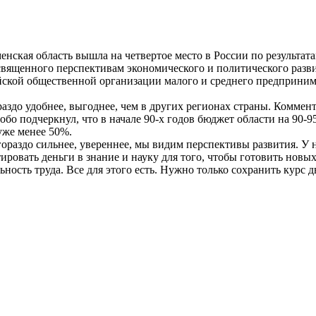
енская область вышла на четвертое место в России по результат
освященного перспективам экономического и политического разви
йской общественной организации малого и среднего предприним
ораздо удобнее, выгоднее, чем в других регионах страны. Комме
обо подчеркнул, что в начале 90-х годов бюджет области на 90-
 уже менее 50%.
раздо сильнее, увереннее, мы видим перспективы развития. У н
ировать деньги в знание и науку для того, чтобы готовить новы
ность труда. Все для этого есть. Нужно только сохранить курс 