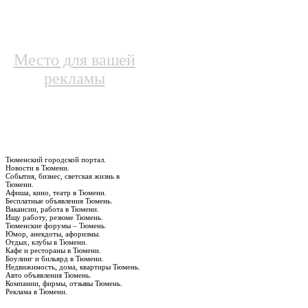
Место для вашей
рекламы
Тюменский городской портал.
Новости в Тюмени.
События, бизнес, светская жизнь в
Тюмени.
Афиша, кино, театр в Тюмени.
Бесплатные объявления Тюмень.
Вакансии, работа в Тюмени.
Ищу работу, резюме Тюмень.
Тюменские форумы – Тюмень.
Юмор, анекдоты, афоризмы.
Отдых, клубы в Тюмени.
Кафе и рестораны в Тюмени.
Боулинг и бильярд в Тюмени.
Недвижимость, дома, квартиры Тюмень.
Авто объявления Тюмень.
Компании, фирмы, отзывы Тюмень.
Реклама в Тюмени.