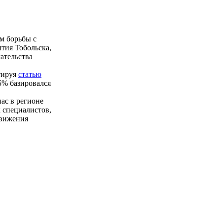
ам борьбы с
тия Тобольска,
ательства
нтируя
статью
95% базировался
ас в регионе
х специалистов,
движения