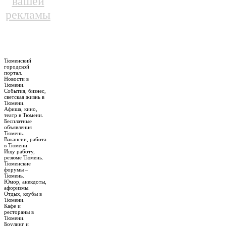
вашей
рекламы
Тюменский
городской
портал.
Новости в
Тюмени.
События, бизнес,
светская жизнь в
Тюмени.
Афиша, кино,
театр в Тюмени.
Бесплатные
объявления
Тюмень.
Вакансии, работа
в Тюмени.
Ищу работу,
резюме Тюмень.
Тюменские
форумы –
Тюмень.
Юмор, анекдоты,
афоризмы.
Отдых, клубы в
Тюмени.
Кафе и
рестораны в
Тюмени.
Боулинг и