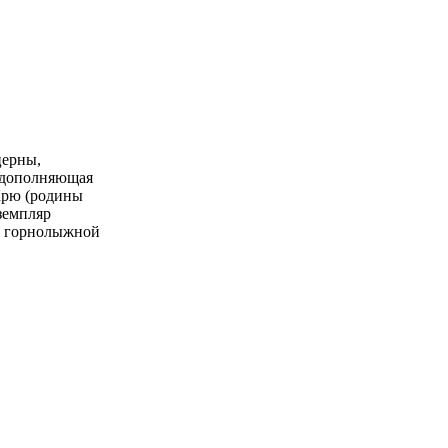
церны,
, дополняющая
 Крю (родины
земпляр
 в горнолыжной