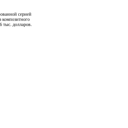
рованной серией
из композитного
6 тыс. долларов.