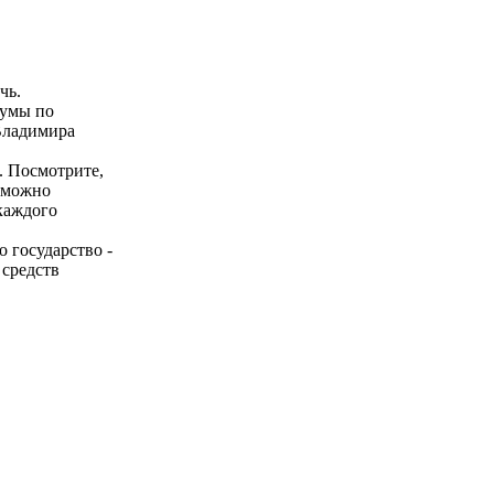
чь.
думы по
Владимира
. Посмотрите,
и можно
каждого
о государство -
 средств