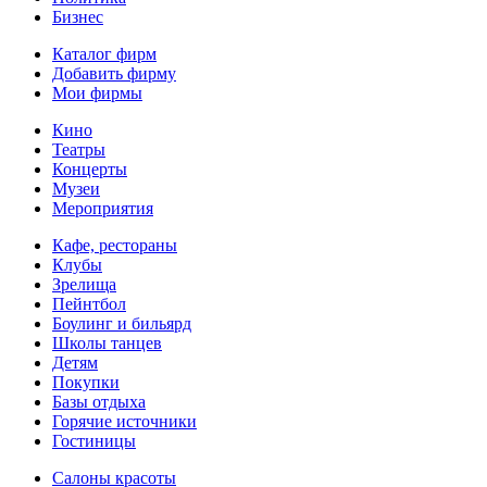
Бизнес
Каталог фирм
Добавить фирму
Мои фирмы
Кино
Театры
Концерты
Музеи
Мероприятия
Кафе, рестораны
Клубы
Зрелища
Пейнтбол
Боулинг и бильярд
Школы танцев
Детям
Покупки
Базы отдыха
Горячие источники
Гостиницы
Салоны красоты