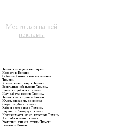
Место для вашей
рекламы
Тюменский городской портал.
Новости в Тюмени.
События, бизнес, светская жизнь в
Тюмени.
Афиша, кино, театр в Тюмени.
Бесплатные объявления Тюмень.
Вакансии, работа в Тюмени.
Ищу работу, резюме Тюмень.
Тюменские форумы – Тюмень.
Юмор, анекдоты, афоризмы.
Отдых, клубы в Тюмени.
Кафе и рестораны в Тюмени.
Боулинг и бильярд в Тюмени.
Недвижимость, дома, квартиры Тюмень.
Авто объявления Тюмень.
Компании, фирмы, отзывы Тюмень.
Реклама в Тюмени.