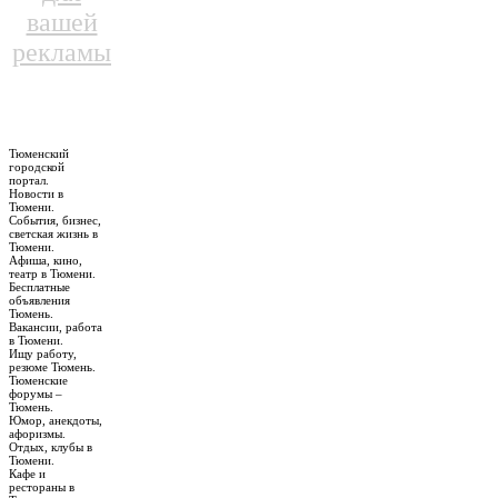
вашей
рекламы
Тюменский
городской
портал.
Новости в
Тюмени.
События, бизнес,
светская жизнь в
Тюмени.
Афиша, кино,
театр в Тюмени.
Бесплатные
объявления
Тюмень.
Вакансии, работа
в Тюмени.
Ищу работу,
резюме Тюмень.
Тюменские
форумы –
Тюмень.
Юмор, анекдоты,
афоризмы.
Отдых, клубы в
Тюмени.
Кафе и
рестораны в