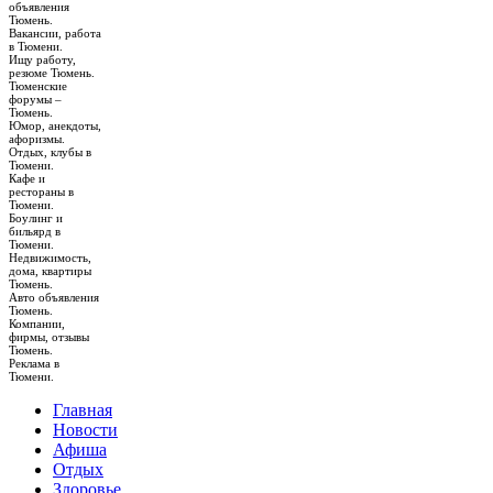
объявления
Тюмень.
Вакансии, работа
в Тюмени.
Ищу работу,
резюме Тюмень.
Тюменские
форумы –
Тюмень.
Юмор, анекдоты,
афоризмы.
Отдых, клубы в
Тюмени.
Кафе и
рестораны в
Тюмени.
Боулинг и
бильярд в
Тюмени.
Недвижимость,
дома, квартиры
Тюмень.
Авто объявления
Тюмень.
Компании,
фирмы, отзывы
Тюмень.
Реклама в
Тюмени.
Главная
Новости
Афиша
Отдых
Здоровье