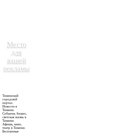
Место
для
вашей
рекламы
Тюменский
городской
портал.
Новости в
Тюмени.
События, бизнес,
светская жизнь в
Тюмени.
Афиша, кино,
театр в Тюмени.
Бесплатные