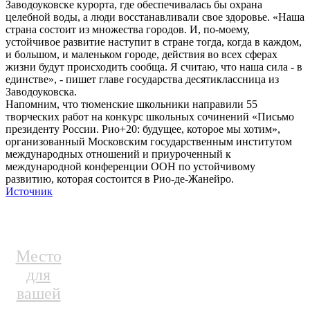
Заводоуковске курорта, где обеспечивалась бы охрана
целебной воды, а люди восстанавливали свое здоровье. «Наша
страна состоит из множества городов. И, по-моему,
устойчивое развитие наступит в стране тогда, когда в каждом,
и большом, и маленьком городе, действия во всех сферах
жизни будут происходить сообща. Я считаю, что наша сила - в
единстве», - пишет главе государства десятиклассница из
Заводоуковска.
Напомним, что тюменские школьники направили 55
творческих работ на конкурс школьных сочинений «Письмо
президенту России. Рио+20: будущее, которое мы хотим»,
организованный Московским государственным институтом
международных отношений и приуроченный к
международной конференции ООН по устойчивому
развитию, которая состоится в Рио-де-Жанейро.
Источник
Место
для
вашей