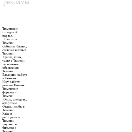
рекламы
Тюменский
городской
портал.
Новости в
Тюмени.
События, бизнес,
светская жизнь в
Тюмени.
Афиша, кино,
театр в Тюмени.
Бесплатные
объявления
Тюмень.
Вакансии, работа
в Тюмени.
Ищу работу,
резюме Тюмень.
Тюменские
форумы –
Тюмень.
Юмор, анекдоты,
афоризмы.
Отдых, клубы в
Тюмени.
Кафе и
рестораны в
Тюмени.
Боулинг и
бильярд в
Тюмени.