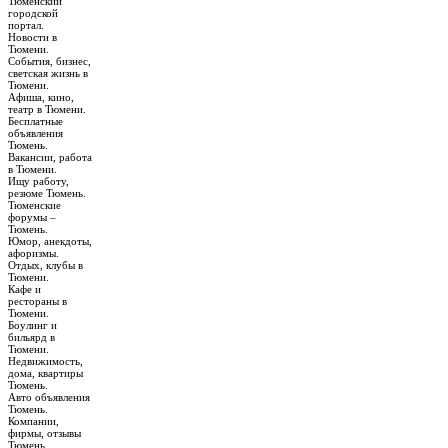
Тюменский
городской
портал.
Новости в
Тюмени.
События, бизнес,
светская жизнь в
Тюмени.
Афиша, кино,
театр в Тюмени.
Бесплатные
объявления
Тюмень.
Вакансии, работа
в Тюмени.
Ищу работу,
резюме Тюмень.
Тюменские
форумы –
Тюмень.
Юмор, анекдоты,
афоризмы.
Отдых, клубы в
Тюмени.
Кафе и
рестораны в
Тюмени.
Боулинг и
бильярд в
Тюмени.
Недвижимость,
дома, квартиры
Тюмень.
Авто объявления
Тюмень.
Компании,
фирмы, отзывы
Тюмень.