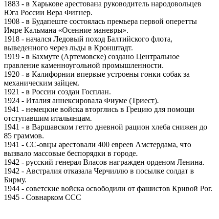
1883 - в Харькове арестована руководитель народовольцев
Юга России Вера Фигнер.
1908 - в Будапеште состоялась премьера первой оперетты
Имре Кальмана «Осенние маневры».
1918 - начался Ледовый поход Балтийского флота,
выведенного через льды в Кронштадт.
1919 - в Бахмуте (Артемовске) создано Центральное
правление каменноугольной промышленности.
1920 - в Калифорнии впервые устроены гонки собак за
механическим зайцем.
1921 - в России создан Госплан.
1924 - Италия аннексировала Фиуме (Триест).
1941 - немецкие войска вторглись в Грецию для помощи
отступавшим итальянцам.
1941 - в Варшавском гетто дневной рацион хлеба снижен до
85 граммов.
1941 - СС-овцы арестовали 400 евреев Амстердама, что
вызвало массовые беспорядки в городе.
1942 - русский генерал Власов награжден орденом Ленина.
1942 - Австралия отказала Черчиллю в посылке солдат в
Бирму.
1944 - советские войска освободили от фашистов Кривой Рог.
1945 - Совнарком ССС