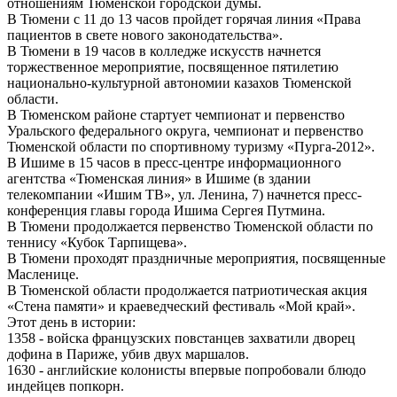
отношениям Тюменской городской думы.
В Тюмени с 11 до 13 часов пройдет горячая линия «Права
пациентов в свете нового законодательства».
В Тюмени в 19 часов в колледже искусств начнется
торжественное мероприятие, посвященное пятилетию
национально-культурной автономии казахов Тюменской
области.
В Тюменском районе стартует чемпионат и первенство
Уральского федерального округа, чемпионат и первенство
Тюменской области по спортивному туризму «Пурга-2012».
В Ишиме в 15 часов в пресс-центре информационного
агентства «Тюменская линия» в Ишиме (в здании
телекомпании «Ишим ТВ», ул. Ленина, 7) начнется пресс-
конференция главы города Ишима Сергея Путмина.
В Тюмени продолжается первенство Тюменской области по
теннису «Кубок Тарпищева».
В Тюмени проходят праздничные мероприятия, посвященные
Масленице.
В Тюменской области продолжается патриотическая акция
«Стена памяти» и краеведческий фестиваль «Мой край».
Этот день в истории:
1358 - войска французских повстанцев захватили дворец
дофина в Париже, убив двух маршалов.
1630 - английские колонисты впервые попробовали блюдо
индейцев попкорн.