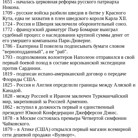
1651 - началась церковная реформа русского патриарха
Никона.
1709 - русские войска разбили шведов в битве у Красного
Кута, едва не захватив в плен шведского короля Карла XII.
1724 - Россия и Швеция заключили оборонительный союз.
1772 - французский драматург Пьер Бомарше выиграл
судебный процесс о наследовании крупной суммы денег от
его умершего компаньона Пари-Дюверне.
1786 - Екатерина II повелела подписывать бумаги словом
"верноподданный", а не "раб".
1793 - подполковник волонтеров Наполеон отправился в свой
первый боевой поход в составе корсиканской экспедиции
против Сардинии.
1819 - подписан испано-американский договор о передаче
Флориды США.
1825 - Россия и Англия определили границы между Аляской и
Канадой.
1828 - между Россией и Ираном заключен Туркманчайский
мир, закрепивший за Россией Армению.
1862 - вступил в должность первый и единственный
президент Южной Конфедерации Джефферсон Дэвис.
1878 - в Москве состоялась премьера Четвертой симфонии
Чайковского.
1879 – в Атике (США) открылся первый магазин всемирной
сети дешевой продажи «Вулворт».