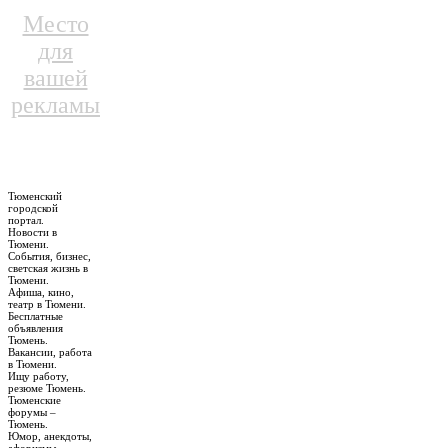
Место
для
вашей
рекламы
Тюменский
городской
портал.
Новости в
Тюмени.
События, бизнес,
светская жизнь в
Тюмени.
Афиша, кино,
театр в Тюмени.
Бесплатные
объявления
Тюмень.
Вакансии, работа
в Тюмени.
Ищу работу,
резюме Тюмень.
Тюменские
форумы –
Тюмень.
Юмор, анекдоты,