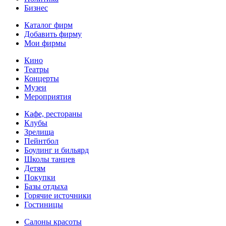
Бизнес
Каталог фирм
Добавить фирму
Мои фирмы
Кино
Театры
Концерты
Музеи
Мероприятия
Кафе, рестораны
Клубы
Зрелища
Пейнтбол
Боулинг и бильярд
Школы танцев
Детям
Покупки
Базы отдыха
Горячие источники
Гостиницы
Салоны красоты