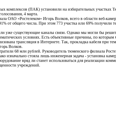
ых комплексов (ПАК) установили на избирательных участках Т
голосования, 4 марта.
ала ОАО «Ростелеком» Игорь Волков, всего в области веб-каме
т 91% от общего числа. При этом 773 участка или 69% получили 
и уже существующие каналы связи. Однако мы могли бы решить
иматических условиях. Есть объективные причины, по которым 
низована трансляция в Интернете. Так, прокладка кабеля при те
горь Волков.
тратили 68 млн рублей. Руководитель тюменского филиала Рост
ако изначально стояла лишь инженерная задача - установка каме
орудование вряд ли станет использоваться для реализации комм
ищенности учреждений.