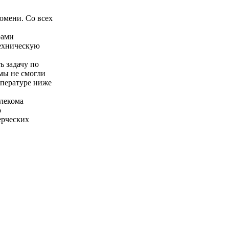
юмени. Со всех
рами
техническую
 задачу по
мы не смогли
мпературе ниже
елекома
р
ерческих