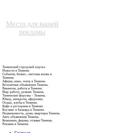
Место для вашей
рекламы
Тюменский городской портал.
Новости в Тюмени.
События, бизнес, светская жизнь в
Тюмени.
Афиша, кино, театр в Тюмени.
Бесплатные объявления Тюмень.
Вакансии, работа в Тюмени.
Ищу работу, резюме Тюмень.
Тюменские форумы – Тюмень.
Юмор, анекдоты, афоризмы.
Отдых, клубы в Тюмени.
Кафе и рестораны в Тюмени.
Боулинг и бильярд в Тюмени.
Недвижимость, дома, квартиры Тюмень.
Авто объявления Тюмень.
Компании, фирмы, отзывы Тюмень.
Реклама в Тюмени.
Главная