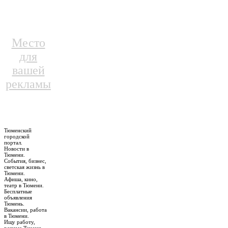
Место
для
вашей
рекламы
Тюменский
городской
портал.
Новости в
Тюмени.
События, бизнес,
светская жизнь в
Тюмени.
Афиша, кино,
театр в Тюмени.
Бесплатные
объявления
Тюмень.
Вакансии, работа
в Тюмени.
Ищу работу,