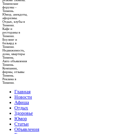
резюме Тюмень.
Тюменские
форумы –
Тюмень.
Юмор, анекдоты,
афоризмы.
Отдых, клубы в
Тюмени.
Кафе и
рестораны в
Тюмени.
Боулинг и
бильярд в
Тюмени.
Недвижимость,
дома, квартиры
Тюмень.
Авто объявления
Тюмень.
Компании,
фирмы, отзывы
Тюмень.
Реклама в
Тюмени.
Главная
Новости
Афиша
Отдых
Здоровье
Юмор
Статьи
Объявления