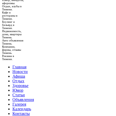
Юмор, анекдоты,
афоризмы.
Отдых, клубы в
Тюмени.
Кафе и
рестораны в
Тюмени.
Боулинг и
бильярд в
Тюмени.
Недвижимость,
дома, квартиры
Тюмень.
Авто объявления
Тюмень.
Компании,
фирмы, отзывы
Тюмень.
Реклама в
Тюмени.
Главная
Новости
Афиша
Отдых
Здоровье
Юмор
Статьи
Объявления
Галерея
Календарь
Контакты