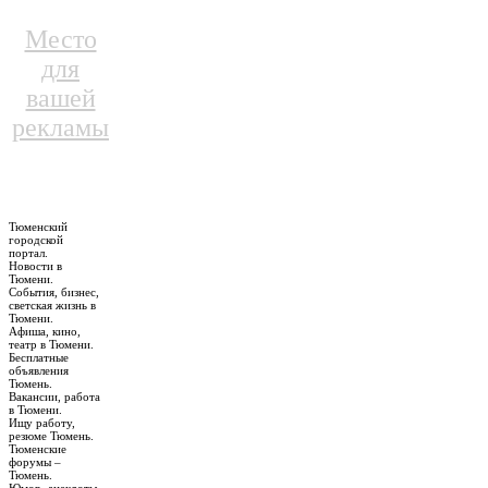
Место
для
вашей
рекламы
Тюменский
городской
портал.
Новости в
Тюмени.
События, бизнес,
светская жизнь в
Тюмени.
Афиша, кино,
театр в Тюмени.
Бесплатные
объявления
Тюмень.
Вакансии, работа
в Тюмени.
Ищу работу,
резюме Тюмень.
Тюменские
форумы –
Тюмень.