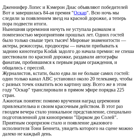
Дженнифер Лопес и Кэмерон Диас объявляют победителей
Вот и завершилась 84-ая премия "
Оскар
". Всю ночь мы
следили за появлением звезд на красной дорожке, а теперь
пора подвести итоги.
Нынешняя церемония ничуть не уступала размахом и
помпезностью мероприятиям прошлых лет. Одних гостей
было только свыше трех тысяч! Мировые знаменитости ―
актеры, режиссеры, продюсеры ― начали прибывать к
заднию кинотеатра Kodak задолго до начала премии: не спеша
шествовали по красной дорожке, раздавали автографы
фанатам, пробившимся к первым рядам ограждения, и
общались с прессой.
Журналистов, кстати, было едва ли не больше самих гостей:
один только канал ABC установил около 20 телекамер, чтобы
с разных точек охватить всю картину шоу. Всего же в этом
году "Оскар" транслировали в прямом эфире порядка 225
стран.
Ажиотаж понятен: помимо вручения наград церемония
привлекательна и своим красочным действом. В этот раз
гвоздем вечера стало уникальное представление, специально
подготовленной для кинопремии "Цирком дю Солей".
Приятным сюрпризом стало и появление джазового
исполнителя Тони Беннета, увидеть которого на сцене можно
далеко не каждый день.