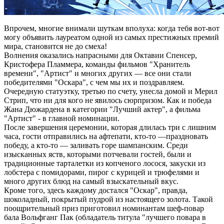
Впрочем, многие внимали шуткам вполуха: когда тебя вот-вот
могу объявить лауреатом одной из самых престижных премий
мира, становится не до смеха!
Волнения оказались напрасными для Октавии Спенсер,
Кристофера Пламмера, команды фильмов "Хранитель
времени", "Артист" и многих других — все они стали
победителями "Оскара", с чем мы их и поздравляем.
Очередную статуэтку, третью по счету, унесла домой и Мерил
Стрип, что ни для кого не явилось сюрпризом. Как и победа
Жана Дюжардена в категории "Лучший актер", а фильма
"Артист" - в главной номинации.
После завершения церемонии, которая длилась три с лишним
часа, гости отправились на афтепати, кто-то —праздновать
победу, а кто-то ― заливать горе шампанским. Среди
изысканных яств, которыми потчевали гостей, были и
традиционные тарталетки из копченого лосося, закуски из
лобстера с помидорами, пирог с курицей и трюфелями и
много других блюд на самый взыскательный вкус.
Кроме того, здесь каждому достался "Оскар", правда,
шоколадный, покрытый пудрой из настоящего золота. Такой
поощрительный приз приготовил номинантам шеф-повар
бала Вольфганг Пак (обладатель титула "лучшего повара в