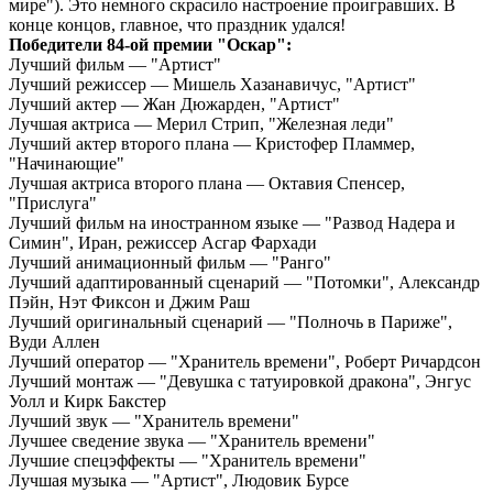
мире"). Это немного скрасило настроение проигравших. В
конце концов, главное, что праздник удался!
Победители 84-ой премии "Оскар":
Лучший фильм — "Артист"
Лучший режиссер — Мишель Хазанавичус, "Артист"
Лучший актер — Жан Дюжарден, "Артист"
Лучшая актриса — Мерил Стрип, "Железная леди"
Лучший актер второго плана — Кристофер Пламмер,
"Начинающие"
Лучшая актриса второго плана — Октавия Спенсер,
"Прислуга"
Лучший фильм на иностранном языке — "Развод Надера и
Симин", Иран, режиссер Асгар Фархади
Лучший анимационный фильм — "Ранго"
Лучший адаптированный сценарий — "Потомки", Александр
Пэйн, Нэт Фиксон и Джим Раш
Лучший оригинальный сценарий — "Полночь в Париже",
Вуди Аллен
Лучший оператор — "Хранитель времени", Роберт Ричардсон
Лучший монтаж — "Девушка с татуировкой дракона", Энгус
Уолл и Кирк Бакстер
Лучший звук — "Хранитель времени"
Лучшее сведение звука — "Хранитель времени"
Лучшие спецэффекты — "Хранитель времени"
Лучшая музыка — "Артист", Людовик Бурсе