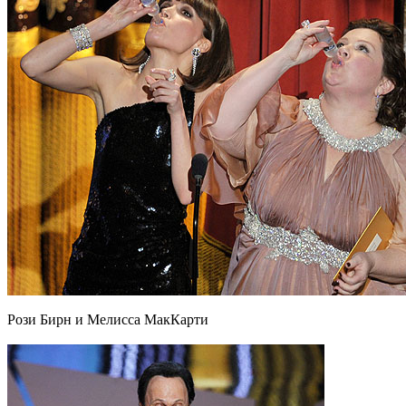
Рози Бирн и Мелисса МакКарти