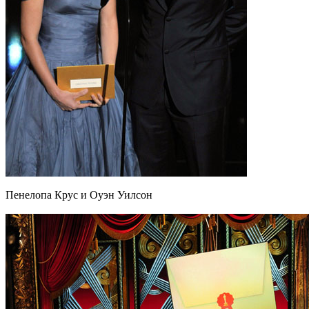
Пенелопа Крус и Оуэн Уилсон