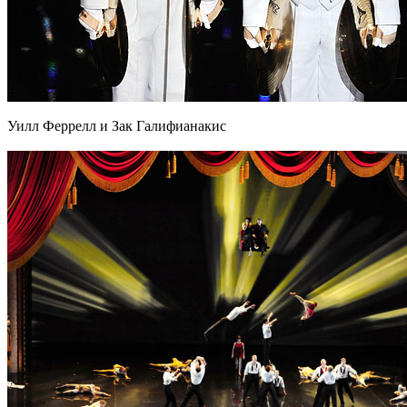
Уилл Феррелл и Зак Галифианакис