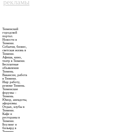
рекламы
Тюменский
городской
портал.
Новости в
Тюмени.
События, бизнес,
светская жизнь в
Тюмени.
Афиша, кино,
театр в Тюмени.
Бесплатные
объявления
Тюмень.
Вакансии, работа
в Тюмени.
Ищу работу,
резюме Тюмень.
Тюменские
форумы –
Тюмень.
Юмор, анекдоты,
афоризмы.
Отдых, клубы в
Тюмени.
Кафе и
рестораны в
Тюмени.
Боулинг и
бильярд в
Тюмени.