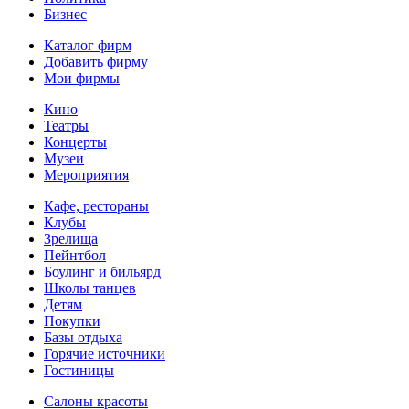
Бизнес
Каталог фирм
Добавить фирму
Мои фирмы
Кино
Театры
Концерты
Музеи
Мероприятия
Кафе, рестораны
Клубы
Зрелища
Пейнтбол
Боулинг и бильярд
Школы танцев
Детям
Покупки
Базы отдыха
Горячие источники
Гостиницы
Салоны красоты