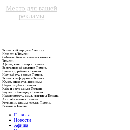
Место для вашей
рекламы
Тюменский городской портал.
Новости в Тюмени.
События, бизнес, светская жизнь в
Тюмени.
Афиша, кино, театр в Тюмени.
Бесплатные объявления Тюмень.
Вакансии, работа в Тюмени.
Ищу работу, резюме Тюмень.
Тюменские форумы – Тюмень.
Юмор, анекдоты, афоризмы.
Отдых, клубы в Тюмени.
Кафе и рестораны в Тюмени.
Боулинг и бильярд в Тюмени.
Недвижимость, дома, квартиры Тюмень.
Авто объявления Тюмень.
Компании, фирмы, отзывы Тюмень.
Реклама в Тюмени.
Главная
Новости
Афиша