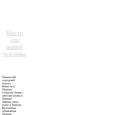
Место
для
вашей
рекламы
Тюменский
городской
портал.
Новости в
Тюмени.
События, бизнес,
светская жизнь в
Тюмени.
Афиша, кино,
театр в Тюмени.
Бесплатные
объявления
Тюмень.