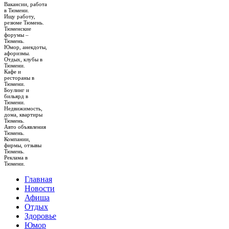
Вакансии, работа
в Тюмени.
Ищу работу,
резюме Тюмень.
Тюменские
форумы –
Тюмень.
Юмор, анекдоты,
афоризмы.
Отдых, клубы в
Тюмени.
Кафе и
рестораны в
Тюмени.
Боулинг и
бильярд в
Тюмени.
Недвижимость,
дома, квартиры
Тюмень.
Авто объявления
Тюмень.
Компании,
фирмы, отзывы
Тюмень.
Реклама в
Тюмени.
Главная
Новости
Афиша
Отдых
Здоровье
Юмор