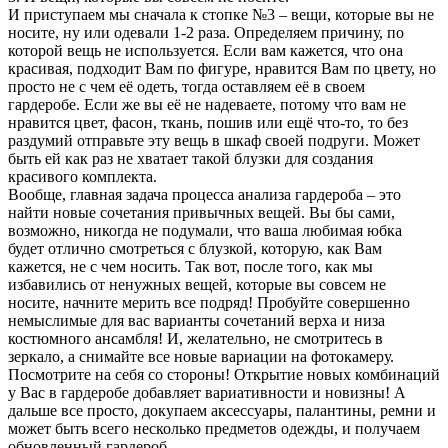
И приступаем мы сначала к стопке №3 – вещи, которые вы не
носите, ну или одевали 1-2 раза. Определяем причину, по
которой вещь не используется. Если вам кажется, что она
красивая, подходит Вам по фигуре, нравится Вам по цвету, но
просто не с чем её одеть, тогда оставляем её в своем
гардеробе. Если же вы её не надеваете, потому что вам не
нравится цвет, фасон, ткань, пошив или ещё что-то, то без
раздумий отправьте эту вещь в шкаф своей подруги. Может
быть ей как раз не хватает такой блузки для создания
красивого комплекта.
Вообще, главная задача процесса анализа гардероба – это
найти новые сочетания привычных вещей. Вы бы сами,
возможно, никогда не подумали, что ваша любимая юбка
будет отлично смотреться с блузкой, которую, как Вам
кажется, не с чем носить. Так вот, после того, как мы
избавились от ненужных вещей, которые вы совсем не
носите, начните мерить все подряд! Пробуйте совершенно
немыслимые для вас варианты сочетаний верха и низа
костюмного ансамбля! И, желательно, не смотритесь в
зеркало, а снимайте все новые вариации на фотокамеру.
Посмотрите на себя со стороны! Открытие новых комбинаций
у Вас в гардеробе добавляет вариативности и новизны! А
дальше все просто, докупаем аксессуары, палантины, ремни и
может быть всего несколько предметов одежды, и получаем
обновленный гардероб.