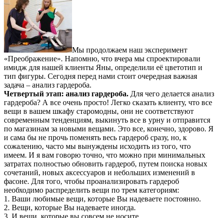
Мы продолжаем наш эксперимент
«Преображение». Напомню, что вчера мы спроектировали
имидж для нашей клиенты Яны, определили её цветотип и
тип фигуры. Сегодня перед нами стоит очередная важная
задача – анализ гардероба.
Четвертый этап: анализ гардероба.
Для чего делается анализ
гардероба? А все очень просто! Легко сказать клиенту, что все
вещи в вашем шкафу старомодны, они не соответствуют
современным тенденциям, выкинуть все в урну и отправится
по магазинам за новыми вещами. Это все, конечно, здорово. Я
и сама бы не прочь поменять весь гардероб сразу, но, к
сожалению, часто мы вынуждены исходить из того, что
имеем. И я вам говорю точно, что можно при минимальных
затратах полностью обновить гардероб, путем поиска новых
сочетаний, новых аксессуаров и небольших изменений в
фасоне. Для того, чтобы проанализировать гардероб
необходимо распределить вещи по трем категориям:
1. Ваши любимые вещи, которые Вы надеваете постоянно.
2. Вещи, которые Вы надеваете иногда.
3. И вещи, которые вы совсем не носите.