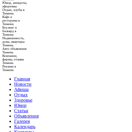
Юмор, анекдоты,
афоризмы.
Отдых, клубы в
Тюмени.
Кафе и
рестораны в
Тюмени.
Боулинг и
бильярд в
Тюмени.
Недвижимость,
дома, квартиры
Тюмень.
Авто объявления
Тюмень.
Компании,
фирмы, отзывы
Тюмень.
Реклама в
Тюмени.
Главная
Новости
Афиша
Отдых
Здоровье
Юмор
Статьи
Объявления
Галерея
Календарь
Контакты