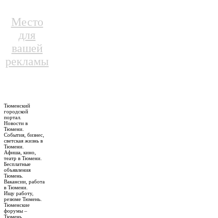
Место
для
вашей
рекламы
Тюменский
городской
портал.
Новости в
Тюмени.
События, бизнес,
светская жизнь в
Тюмени.
Афиша, кино,
театр в Тюмени.
Бесплатные
объявления
Тюмень.
Вакансии, работа
в Тюмени.
Ищу работу,
резюме Тюмень.
Тюменские
форумы –
Тюмень.