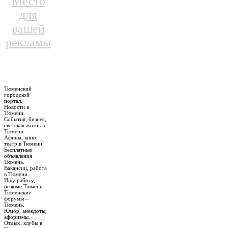
Место
для
вашей
рекламы
Тюменский
городской
портал.
Новости в
Тюмени.
События, бизнес,
светская жизнь в
Тюмени.
Афиша, кино,
театр в Тюмени.
Бесплатные
объявления
Тюмень.
Вакансии, работа
в Тюмени.
Ищу работу,
резюме Тюмень.
Тюменские
форумы –
Тюмень.
Юмор, анекдоты,
афоризмы.
Отдых, клубы в