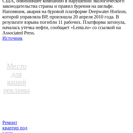
США, обвинившее компанию в нарушении экологического
законодательства страны и правил бурения на шельфе.
Напомним, авария на буровой платформе Deepwater Horizon,
которой управляла BP, произошла 20 апреля 2010 года. В
результате взрыва погибли 11 рабочих. Платформа затонула,
началась утечка нефти, сообщает «Lenta.ru» со ссылкой на
Associated Press.
Источник
Место
для
вашей
рекламы
Ремонт
квартир под