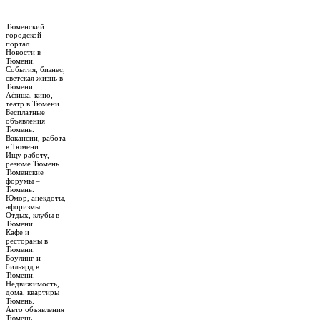
Тюменский
городской
портал.
Новости в
Тюмени.
События, бизнес,
светская жизнь в
Тюмени.
Афиша, кино,
театр в Тюмени.
Бесплатные
объявления
Тюмень.
Вакансии, работа
в Тюмени.
Ищу работу,
резюме Тюмень.
Тюменские
форумы –
Тюмень.
Юмор, анекдоты,
афоризмы.
Отдых, клубы в
Тюмени.
Кафе и
рестораны в
Тюмени.
Боулинг и
бильярд в
Тюмени.
Недвижимость,
дома, квартиры
Тюмень.
Авто объявления
Тюмень.