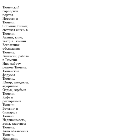
Тюменский
городской
портал.
Новости в
Тюмени.
События, бизнес,
светская жизнь в
Тюмени.
Афиша, кино,
театр в Тюмени.
Бесплатные
объявления
Тюмень.
Вакансии, работа
в Тюмени.
Ищу работу,
резюме Тюмень.
Тюменские
форумы –
Тюмень.
Юмор, анекдоты,
афоризмы.
Отдых, клубы в
Тюмени.
Кафе и
рестораны в
Тюмени.
Боулинг и
бильярд в
Тюмени.
Недвижимость,
дома, квартиры
Тюмень.
Авто объявления
Тюмень.
Компании,