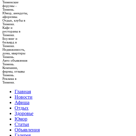
Тюменские
форумы –
Тюмень.
Юмор, анекдоты,
афоризмы.
Отдых, клубы в
Тюмени.
Кафе и
рестораны в
Тюмени.
Боулинг и
бильярд в
Тюмени.
Недвижимость,
дома, квартиры
Тюмень.
Авто объявления
Тюмень.
Компании,
фирмы, отзывы
Тюмень.
Реклама в
Тюмени.
Главная
Новости
Афиша
Отдых
Здоровье
Юмор
Статьи
Объявления
Галерея