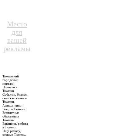
Место
для
вашей
рекламы
Тюменский
городской
портал.
Новости в
Тюмени.
События, бизнес,
светская жизнь в
Тюмени.
Афиша, кино,
театр в Тюмени.
Бесплатные
объявления
Тюмень.
Вакансии, работа
в Тюмени.
Ищу работу,
резюме Тюмень.