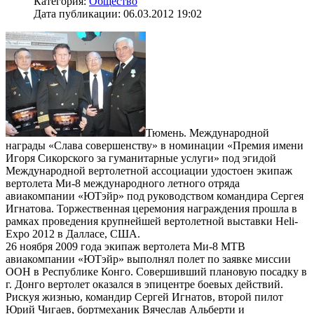
Категория:
Общество
Дата публикации: 06.03.2012 19:02
Тюмень. Международной
награды «Слава совершенству» в номинации «Премия имени
Игоря Сикорского за гуманитарные услуги» под эгидой
Международной вертолетной ассоциации удостоен экипаж
вертолета Ми-8 международного летного отряда
авиакомпании «ЮТэйр» под руководством командира Сергея
Игнатова. Торжественная церемония награждения прошла в
рамках проведения крупнейшей вертолетной выставки Heli-
Expo 2012 в Далласе, США.
26 ноября 2009 года экипаж вертолета Ми-8 МТВ
авиакомпании «ЮТэйр» выполнял полет по заявке миссии
ООН в Республике Конго. Совершивший плановую посадку в
г. Донго вертолет оказался в эпицентре боевых действий.
Рискуя жизнью, командир Сергей Игнатов, второй пилот
Юрий Чигаев, бортмеханик Вячеслав Альберти и