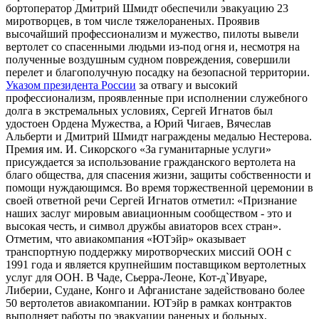
бортоператор Дмитрий Шмидт обеспечили эвакуацию 23
миротворцев, в том числе тяжелораненых. Проявив
высочайший профессионализм и мужество, пилоты вывели
вертолет со спасенными людьми из-под огня и, несмотря на
полученные воздушным судном повреждения, совершили
перелет и благополучную посадку на безопасной территории.
Указом президента России
за отвагу и высокий
профессионализм, проявленные при исполнении служебного
долга в экстремальных условиях, Сергей Игнатов был
удостоен Ордена Мужества, а Юрий Чигаев, Вячеслав
Альберти и Дмитрий Шмидт награждены медалью Нестерова.
Премия им. И. Сикорского «За гуманитарные услуги»
присуждается за использование гражданского вертолета на
благо общества, для спасения жизни, защиты собственности и
помощи нуждающимся. Во время торжественной церемонии в
своей ответной речи Сергей Игнатов отметил: «Признание
наших заслуг мировым авиационным сообществом - это и
высокая честь, и символ дружбы авиаторов всех стран».
Отметим, что авиакомпания «ЮТэйр» оказывает
транспортную поддержку миротворческих миссий ООН с
1991 года и является крупнейшим поставщиком вертолетных
услуг для ООН. В Чаде, Сьерра-Леоне, Кот-д`Ивуаре,
Либерии, Судане, Конго и Афганистане задействовано более
50 вертолетов авиакомпании. ЮТэйр в рамках контрактов
выполняет работы по эвакуации раненых и больных,