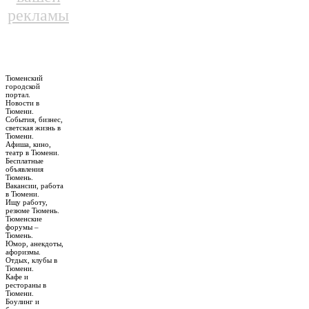
рекламы
Тюменский
городской
портал.
Новости в
Тюмени.
События, бизнес,
светская жизнь в
Тюмени.
Афиша, кино,
театр в Тюмени.
Бесплатные
объявления
Тюмень.
Вакансии, работа
в Тюмени.
Ищу работу,
резюме Тюмень.
Тюменские
форумы –
Тюмень.
Юмор, анекдоты,
афоризмы.
Отдых, клубы в
Тюмени.
Кафе и
рестораны в
Тюмени.
Боулинг и