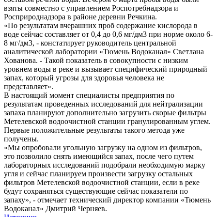
взяты совместно с управлением Роспотребнадзора и
Росприроднадзора в районе деревни Речкина.
«По результатам вчерашних проб содержание кислорода в
воде сейчас составляет от 0,4 до 0,6 мг/дм3 при норме около 6-
8 мг/дм3, - констатирует руководитель центральной
аналитической лаборатории «Тюмень Водоканал» Светлана
Хованова. - Такой показатель в совокупности с низким
уровнем воды в реке и вызывает специфический природный
запах, который угрозы для здоровья человека не
представляет».
В настоящий момент специалисты предприятия по
результатам проведенных исследований для нейтрализации
запаха планируют дополнительно загрузить скорые фильтры
Метелевской водоочистной станции гранулированным углем.
Первые положительные результаты такого метода уже
получены.
«Мы опробовали угольную загрузку на одном из фильтров,
это позволило снять имеющийся запах, после чего путем
лабораторных исследований подобрали необходимую марку
угля и сейчас планируем произвести загрузку остальных
фильтров Метелевской водоочистной станции, если в реке
будут сохраняться существующие сейчас показатели по
запаху», - отмечает технический директор компании «Тюмень
Водоканал» Дмитрий Черняев.