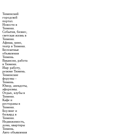
Тюменский
городской
портал.
Новости в
Тюмени.
События, бизнес,
светская жизнь в
Тюмени.
Афиша, кино,
театр в Тюмени.
Бесплатные
объявления
Тюмень.
Вакансии, работа
в Тюмени.
Ищу работу,
резюме Тюмень.
Тюменские
форумы –
Тюмень.
Юмор, анекдоты,
афоризмы.
Отдых, клубы в
Тюмени.
Кафе и
рестораны в
Тюмени.
Боулинг и
бильярд в
Тюмени.
Недвижимость,
дома, квартиры
Тюмень.
Авто объявления