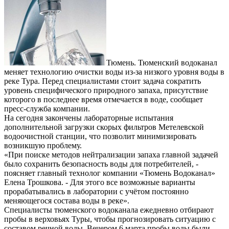
Тюмень. Тюменский водоканал
меняет технологию очистки воды из-за низкого уровня воды в
реке Тура. Перед специалистами стоит задача сократить
уровень специфического природного запаха, присутствие
которого в последнее время отмечается в воде, сообщает
пресс-служба компании.
На сегодня закончены лабораторные испытания
дополнительной загрузки скорых фильтров Метелевской
водоочистной станции, что позволит минимизировать
возникшую проблему.
«При поиске методов нейтрализации запаха главной задачей
было сохранить безопасность воды для потребителей, -
поясняет главный технолог компании «Тюмень Водоканал»
Елена Трошкова. - Для этого все возможные варианты
прорабатывались в лаборатории с учётом постоянно
меняющегося состава воды в реке».
Специалисты тюменского водоканала ежедневно отбирают
пробы в верховьях Туры, чтобы прогнозировать ситуацию с
составом речной воды. Вечером 6 марта пробы воды были