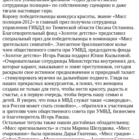
сотрудницы полиции» по собственному сценарию и даже
тягали настоящие гири.
Корону победительницы конкурса красоты, звание «Мисс
полиция-2012» и главный приз получила сотрудница
управления ГИБДД по Тюменской области Оксана Останина.
Благотворительный фонд «Золотое детство» предоставил
специальный приз для победительницы в номинации «Мисс
зрительских симпатий». Элегантное бриллиантовое колье
член общественного совета при УМВД, председатель фонда
«Золотое детство» Игорь Ракша подарил Юлии Кызыловой.
«Очаровательные сотрудницы Министерства внутренних дел,
которые карают, наказывают и ловят преступников, сегодня
раскрыли свое истинное предназначение и природный талант
- стимулировать мужчин на дальнейшие подвиги. Глядя на
наших прекрасных конкурсанток, я понял, что женщина
создана не только для того, чтобы нести красоту, радость и
счастье, а в первую очередь, чтобы беречь нашу семью и
детей. Я уверен, что пока в МВД служат такие «самородки»,
вся Россия может спать спокойно», - обратился к участницам
и зрителям член общественного совета при УМВД, бизнесмен
и благотворитель Игорь Ракша.
Остальные титулы также нашли достойных обладательниц:
«Мисс оригинальность» и стала Марина Шелудкова. «Мисс
очарование» была признана Дарья Гнатенко, «Мисс грация» -