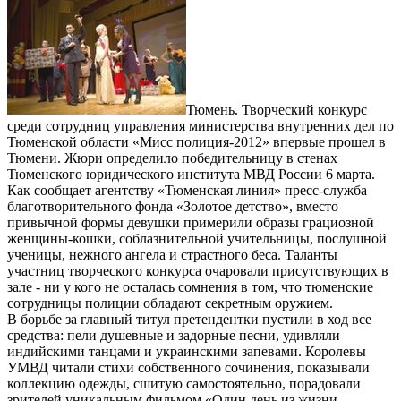
Тюмень. Творческий конкурс
среди сотрудниц управления министерства внутренних дел по
Тюменской области «Мисс полиция-2012» впервые прошел в
Тюмени. Жюри определило победительницу в стенах
Тюменского юридического института МВД России 6 марта.
Как сообщает агентству «Тюменская линия» пресс-служба
благотворительного фонда «Золотое детство», вместо
привычной формы девушки примерили образы грациозной
женщины-кошки, соблазнительной учительницы, послушной
ученицы, нежного ангела и страстного беса. Таланты
участниц творческого конкурса очаровали присутствующих в
зале - ни у кого не осталась сомнения в том, что тюменские
сотрудницы полиции обладают секретным оружием.
В борьбе за главный титул претендентки пустили в ход все
средства: пели душевные и задорные песни, удивляли
индийскими танцами и украинскими запевами. Королевы
УМВД читали стихи собственного сочинения, показывали
коллекцию одежды, сшитую самостоятельно, порадовали
зрителей уникальным фильмом «Один день из жизни