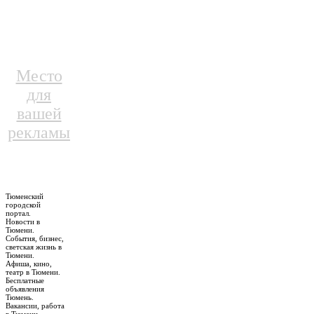
Место
для
вашей
рекламы
Тюменский
городской
портал.
Новости в
Тюмени.
События, бизнес,
светская жизнь в
Тюмени.
Афиша, кино,
театр в Тюмени.
Бесплатные
объявления
Тюмень.
Вакансии, работа