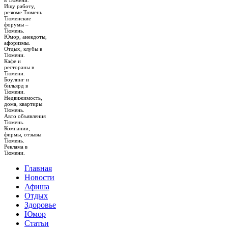
в Тюмени.
Ищу работу,
резюме Тюмень.
Тюменские
форумы –
Тюмень.
Юмор, анекдоты,
афоризмы.
Отдых, клубы в
Тюмени.
Кафе и
рестораны в
Тюмени.
Боулинг и
бильярд в
Тюмени.
Недвижимость,
дома, квартиры
Тюмень.
Авто объявления
Тюмень.
Компании,
фирмы, отзывы
Тюмень.
Реклама в
Тюмени.
Главная
Новости
Афиша
Отдых
Здоровье
Юмор
Статьи