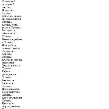
Тюменский
городской
портал.
Новости в
Тюмени.
События, бизнес,
светская жизнь в
Тюмени.
Афиша, кино,
театр в Тюмени.
Бесплатные
объявления
Тюмень.
Вакансии, работа
в Тюмени.
Ищу работу,
резюме Тюмень.
Тюменские
форумы –
Тюмень.
Юмор, анекдоты,
афоризмы.
Отдых, клубы в
Тюмени.
Кафе и
рестораны в
Тюмени.
Боулинг и
бильярд в
Тюмени.
Недвижимость,
дома, квартиры
Тюмень.
Авто объявления
Тюмень.
Компании,
фирмы, отзывы