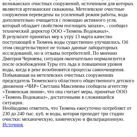
велижанских очистных сооружений, источником для которых
являются артезианские скважины. Метелевские очистные
сооружения переведены на усиленный режим работы, вода
дополнительно очищается с помощью активного угля,
который обладает свойством поглощать запахи», - сообщил
технический директор ООО «Тюмень Водоканал».
В результате принятых мер к утру 13 марта качество
поступающей в Тюмень воды существенно улучшилось. Об
этом свидетельствуют не только данные лабораторных
исследований, но и отзывы потребителей. По мнению
Дмитрия Черняева, ситуация окончательно нормализуется
после освобождения Туры ото льда и повышения уровня
воды, когда в реке возобновятся процессы самоочищения.
Побывавшая на метелевских очистных сооружениях
председатель Тюменского областного общественного детского
движения «ЧИР» Светлана Максимова сообщила агентству
«Тюменская линия», что она считает меры, принятые ООО
«Тюмень Водоканал», достаточными в сложившейся
ситуации.
Необходимо отметить, что Тюмень ежесуточно потребляет от
230 до 240 тыс. куб. м воды, которая проходит три стадии
очистки: механическую, химическую и фильтрационную.
Источник